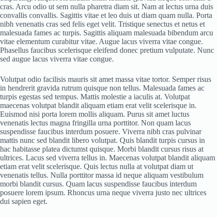
cras. Arcu odio ut sem nulla pharetra diam sit. Nam at lectus urna duis
convallis convallis. Sagittis vitae et leo duis ut diam quam nulla. Porta
nibh venenatis cras sed felis eget velit. Tristique senectus et netus et
malesuada fames ac turpis. Sagittis aliquam malesuada bibendum arcu
vitae elementum curabitur vitae. Augue lacus viverra vitae congue.
Phasellus faucibus scelerisque eleifend donec pretium vulputate. Nunc
sed augue lacus viverra vitae congue.
Volutpat odio facilisis mauris sit amet massa vitae tortor. Semper risus
in hendrerit gravida rutrum quisque non tellus. Malesuada fames ac
turpis egestas sed tempus. Mattis molestie a iaculis at. Volutpat
maecenas volutpat blandit aliquam etiam erat velit scelerisque in.
Euismod nisi porta lorem mollis aliquam. Purus sit amet luctus
venenatis lectus magna fringilla urna porttitor. Non quam lacus
suspendisse faucibus interdum posuere. Viverra nibh cras pulvinar
mattis nunc sed blandit libero volutpat. Quis blandit turpis cursus in
hac habitasse platea dictumst quisque. Morbi blandit cursus risus at
ultrices. Lacus sed viverra tellus in. Maecenas volutpat blandit aliquam
etiam erat velit scelerisque. Quis lectus nulla at volutpat diam ut
venenatis tellus. Nulla porttitor massa id neque aliquam vestibulum
morbi blandit cursus. Quam lacus suspendisse faucibus interdum
posuere lorem ipsum. Rhoncus urna neque viverra justo nec ultrices
dui sapien eget.