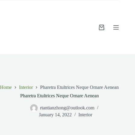
Skip
to
content
Shopping
cart
Home
Interior
Pharetra Etultrices Neque Ornare Aenean
Pharetra Etultrices Neque Ornare Aenean
rtantianzhong@outlook.com
January 14, 2022
Interior