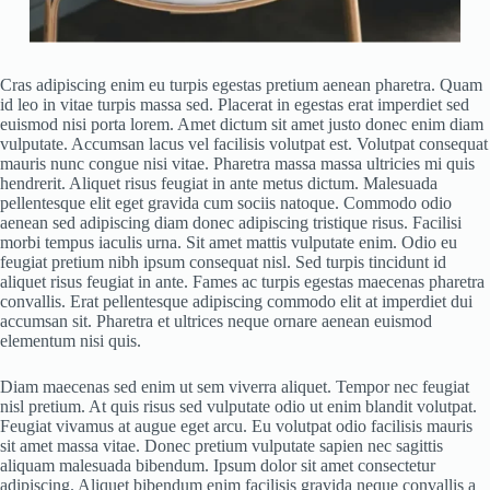
Cras adipiscing enim eu turpis egestas pretium aenean pharetra. Quam
id leo in vitae turpis massa sed. Placerat in egestas erat imperdiet sed
euismod nisi porta lorem. Amet dictum sit amet justo donec enim diam
vulputate. Accumsan lacus vel facilisis volutpat est. Volutpat consequat
mauris nunc congue nisi vitae. Pharetra massa massa ultricies mi quis
hendrerit. Aliquet risus feugiat in ante metus dictum. Malesuada
pellentesque elit eget gravida cum sociis natoque. Commodo odio
aenean sed adipiscing diam donec adipiscing tristique risus. Facilisi
morbi tempus iaculis urna. Sit amet mattis vulputate enim. Odio eu
feugiat pretium nibh ipsum consequat nisl. Sed turpis tincidunt id
aliquet risus feugiat in ante. Fames ac turpis egestas maecenas pharetra
convallis. Erat pellentesque adipiscing commodo elit at imperdiet dui
accumsan sit. Pharetra et ultrices neque ornare aenean euismod
elementum nisi quis.
Diam maecenas sed enim ut sem viverra aliquet. Tempor nec feugiat
nisl pretium. At quis risus sed vulputate odio ut enim blandit volutpat.
Feugiat vivamus at augue eget arcu. Eu volutpat odio facilisis mauris
sit amet massa vitae. Donec pretium vulputate sapien nec sagittis
aliquam malesuada bibendum. Ipsum dolor sit amet consectetur
adipiscing. Aliquet bibendum enim facilisis gravida neque convallis a