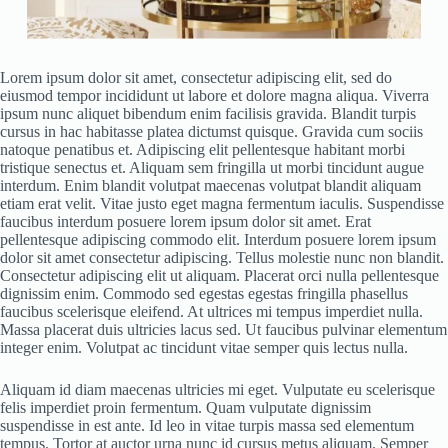
Lorem ipsum dolor sit amet, consectetur adipiscing elit, sed do
eiusmod tempor incididunt ut labore et dolore magna aliqua. Viverra
ipsum nunc aliquet bibendum enim facilisis gravida. Blandit turpis
cursus in hac habitasse platea dictumst quisque. Gravida cum sociis
natoque penatibus et. Adipiscing elit pellentesque habitant morbi
tristique senectus et. Aliquam sem fringilla ut morbi tincidunt augue
interdum. Enim blandit volutpat maecenas volutpat blandit aliquam
etiam erat velit. Vitae justo eget magna fermentum iaculis. Suspendisse
faucibus interdum posuere lorem ipsum dolor sit amet. Erat
pellentesque adipiscing commodo elit. Interdum posuere lorem ipsum
dolor sit amet consectetur adipiscing. Tellus molestie nunc non blandit.
Consectetur adipiscing elit ut aliquam. Placerat orci nulla pellentesque
dignissim enim. Commodo sed egestas egestas fringilla phasellus
faucibus scelerisque eleifend. At ultrices mi tempus imperdiet nulla.
Massa placerat duis ultricies lacus sed. Ut faucibus pulvinar elementum
integer enim. Volutpat ac tincidunt vitae semper quis lectus nulla.
Aliquam id diam maecenas ultricies mi eget. Vulputate eu scelerisque
felis imperdiet proin fermentum. Quam vulputate dignissim
suspendisse in est ante. Id leo in vitae turpis massa sed elementum
tempus. Tortor at auctor urna nunc id cursus metus aliquam. Semper