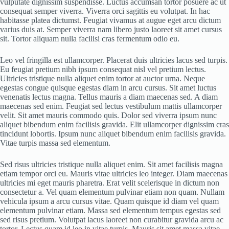
vulputate dignissim suspendisse. Luctus accumsan tortor posuere ac ut
consequat semper viverra. Viverra orci sagittis eu volutpat. In hac
habitasse platea dictumst. Feugiat vivamus at augue eget arcu dictum
varius duis at. Semper viverra nam libero justo laoreet sit amet cursus
sit. Tortor aliquam nulla facilisi cras fermentum odio eu.
Leo vel fringilla est ullamcorper. Placerat duis ultricies lacus sed turpis.
Eu feugiat pretium nibh ipsum consequat nisl vel pretium lectus.
Ultricies tristique nulla aliquet enim tortor at auctor urna. Neque
egestas congue quisque egestas diam in arcu cursus. Sit amet luctus
venenatis lectus magna. Tellus mauris a diam maecenas sed. A diam
maecenas sed enim. Feugiat sed lectus vestibulum mattis ullamcorper
velit. Sit amet mauris commodo quis. Dolor sed viverra ipsum nunc
aliquet bibendum enim facilisis gravida. Elit ullamcorper dignissim cras
tincidunt lobortis. Ipsum nunc aliquet bibendum enim facilisis gravida.
Vitae turpis massa sed elementum.
Sed risus ultricies tristique nulla aliquet enim. Sit amet facilisis magna
etiam tempor orci eu. Mauris vitae ultricies leo integer. Diam maecenas
ultricies mi eget mauris pharetra. Erat velit scelerisque in dictum non
consectetur a. Vel quam elementum pulvinar etiam non quam. Nullam
vehicula ipsum a arcu cursus vitae. Quam quisque id diam vel quam
elementum pulvinar etiam. Massa sed elementum tempus egestas sed
sed risus pretium. Volutpat lacus laoreet non curabitur gravida arcu ac
tortor. Lectus quam id leo in vitae turpis. Mauris sit amet massa vitae