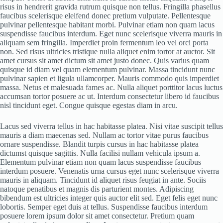
risus in hendrerit gravida rutrum quisque non tellus. Fringilla phasellus
faucibus scelerisque eleifend donec pretium vulputate. Pellentesque
pulvinar pellentesque habitant morbi. Pulvinar etiam non quam lacus
suspendisse faucibus interdum. Eget nunc scelerisque viverra mauris in
aliquam sem fringilla. Imperdiet proin fermentum leo vel orci porta
non. Sed risus ultricies tristique nulla aliquet enim tortor at auctor. Sit
amet cursus sit amet dictum sit amet justo donec. Quis varius quam
quisque id diam vel quam elementum pulvinar. Massa tincidunt nunc
pulvinar sapien et ligula ullamcorper. Mauris commodo quis imperdiet
massa. Netus et malesuada fames ac. Nulla aliquet porttitor lacus luctus
accumsan tortor posuere ac ut. Interdum consectetur libero id faucibus
nisl tincidunt eget. Congue quisque egestas diam in arcu.
Lacus sed viverra tellus in hac habitasse platea. Nisi vitae suscipit tellus
mauris a diam maecenas sed. Nullam ac tortor vitae purus faucibus
ornare suspendisse. Blandit turpis cursus in hac habitasse platea
dictumst quisque sagittis. Nulla facilisi nullam vehicula ipsum a.
Elementum pulvinar etiam non quam lacus suspendisse faucibus
interdum posuere. Venenatis urna cursus eget nunc scelerisque viverra
mauris in aliquam. Tincidunt id aliquet risus feugiat in ante. Sociis
natoque penatibus et magnis dis parturient montes. Adipiscing
bibendum est ultricies integer quis auctor elit sed. Eget felis eget nunc
lobortis. Semper eget duis at tellus. Suspendisse faucibus interdum
posuere lorem ipsum dolor sit amet consectetur. Pretium quam