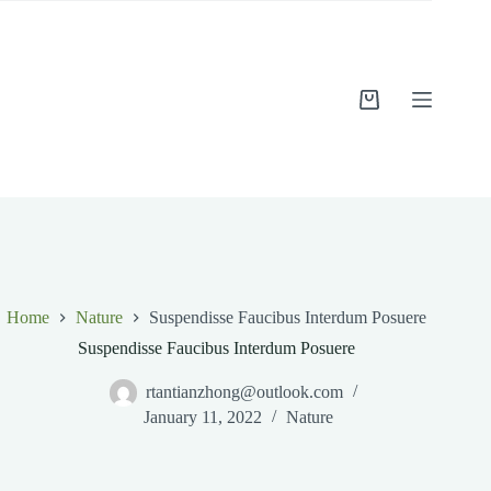
Skip
to
content
Shopping
cart
Home
Nature
Suspendisse Faucibus Interdum Posuere
Suspendisse Faucibus Interdum Posuere
rtantianzhong@outlook.com
January 11, 2022
Nature